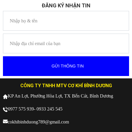
ĐĂNG KÝ NHẬN TIN
CÔNG TY TNHH MTV CƠ KHÍ BÌNH DƯƠNG
KP An Lợi, Phường Hòa Lợi, TX Bến Cát, Bình Dương
0977 575 939- 0933 245 545
cokhibinhduong789@gmail.com