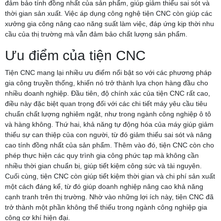
đảm bảo tính đồng nhất của sản phẩm, giúp giảm thiểu sai sót và
thời gian sản xuất. Việc áp dụng công nghệ tiện CNC còn giúp các
xưởng gia công nâng cao năng suất làm việc, đáp ứng kịp thời nhu
cầu của thị trường mà vẫn đảm bảo chất lượng sản phẩm.
Ưu điểm của tiện CNC
Tiện CNC mang lại nhiều ưu điểm nổi bật so với các phương pháp
gia công truyền thống, khiến nó trở thành lựa chọn hàng đầu cho
nhiều doanh nghiệp. Đầu tiên, độ chính xác của tiện CNC rất cao,
điều này đặc biệt quan trọng đối với các chi tiết máy yêu cầu tiêu
chuẩn chất lượng nghiêm ngặt, như trong ngành công nghiệp ô tô
và hàng không. Thứ hai, khả năng tự động hóa của máy giúp giảm
thiểu sự can thiệp của con người, từ đó giảm thiểu sai sót và nâng
cao tính đồng nhất của sản phẩm. Thêm vào đó, tiện CNC còn cho
phép thực hiện các quy trình gia công phức tạp mà không cần
nhiều thời gian chuẩn bị, giúp tiết kiệm công sức và tài nguyên.
Cuối cùng, tiện CNC còn giúp tiết kiệm thời gian và chi phí sản xuất
một cách đáng kể, từ đó giúp doanh nghiệp nâng cao khả năng
cạnh tranh trên thị trường. Nhờ vào những lợi ích này, tiện CNC đã
trở thành một phần không thể thiếu trong ngành công nghiệp gia
công cơ khí hiện đại.