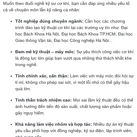
Muốn theo đuổi nghề kỹ sư cơ khí, bạn cần đáp ứng nhiều yếu tố
cả về chuyên môn lẫn kỹ năng cá nhân:
Tốt nghiệp đúng chuyên ngành:
Cần học các chương
trình đào tạo kỹ thuật cơ khí tại các trường uy tín như: Đại
học Bách Khoa Hà Nội, Đại học Bách Khoa TP.HCM, Đại học
Giao thông Vận tải, Đại học Công nghiệp Hà Nội...
Đam mê kỹ thuật – máy móc:
Sự yêu thích công việc cơ khí
là động lực lớn giúp bạn vượt qua những thử thách khắt khe
trong nghề.
Tính chính xác, cẩn thận:
Làm việc với máy móc đòi hỏi sự
tỉ mỉ, không cho phép sai sót, vì một lỗi nhỏ có thể gây hậu
quả lớn.
Tinh thần trách nhiệm cao:
Mọi sai lầm kỹ thuật đều có thể
ảnh hưởng đến tiến độ sản xuất, chất lượng sản phẩm hoặc
gây nguy hiểm.
Khả năng làm việc nhóm và hợp tác:
Nhiều dự án kỹ thuật
yêu cầu phối hợp với đồng nghiệp, kỹ sư điện, lập trình viên,