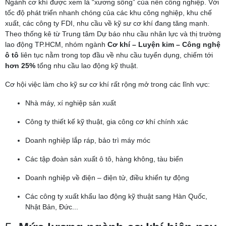
Ngành cơ khí được xem là “xương sống” của nền công nghiệp. Với
tốc độ phát triển nhanh chóng của các khu công nghiệp, khu chế
xuất, các công ty FDI, nhu cầu về kỹ sư cơ khí đang tăng mạnh.
Theo thống kê từ Trung tâm Dự báo nhu cầu nhân lực và thị trường
lao động TP.HCM, nhóm ngành
Cơ khí – Luyện kim – Công nghệ
ô tô
liên tục nằm trong top đầu về nhu cầu tuyển dụng, chiếm tới
hơn 25%
tổng nhu cầu lao động kỹ thuật.
Cơ hội việc làm cho kỹ sư cơ khí rất rộng mở trong các lĩnh vực:
Nhà máy, xí nghiệp sản xuất
Công ty thiết kế kỹ thuật, gia công cơ khí chính xác
Doanh nghiệp lắp ráp, bảo trì máy móc
Các tập đoàn sản xuất ô tô, hàng không, tàu biển
Doanh nghiệp về điện – điện tử, điều khiển tự động
Các công ty xuất khẩu lao động kỹ thuật sang Hàn Quốc,
Nhật Bản, Đức...