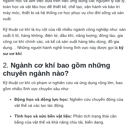
ngành học và làm việc dựa trên việc ứng dụng các nguyên lý vật lý,
toán học và vật liệu học để thiết kế, chế tạo, vận hành và bảo trì
máy móc, thiết bị và hệ thống cơ học phục vụ cho đời sống và sản
xuất.
Kỹ thuật cơ khí là trụ cột của rất nhiều ngành công nghiệp như: sản
xuất ô tô, hàng không, điện tử, dầu khí, năng lượng, đóng tàu, gia
công cơ khí chính xác, và kể cả sản xuất hàng tiêu dùng, đồ gia
dụng… Những người hành nghề trong lĩnh vực này được gọi là
kỹ
sư cơ khí
.
2.
Ngành cơ khí bao gồm những
chuyên ngành nào?
Kỹ thuật cơ khí có phạm vi nghiên cứu và ứng dụng rộng lớn, bao
gồm nhiều lĩnh vực chuyên sâu như:
Động học và động lực học:
Nghiên cứu chuyển động của
vật thể và các lực tác động.
Tĩnh học và sức bền vật liệu:
Phân tích trạng thái cân
bằng của vật thể và khả năng chịu tải, biến dạng.