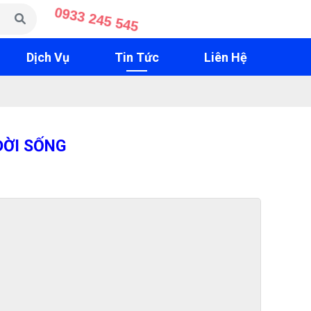
0933 245 545
Dịch Vụ
Tin Tức
Liên Hệ
ĐỜI SỐNG