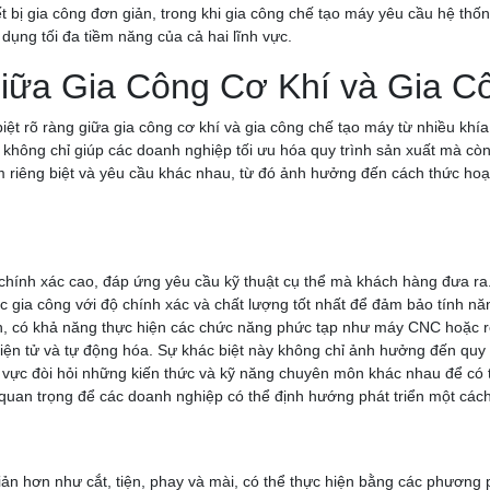
t bị gia công đơn giản, trong khi gia công chế tạo máy yêu cầu hệ thố
dụng tối đa tiềm năng của cả hai lĩnh vực.
Giữa Gia Công Cơ Khí và Gia 
iệt rõ ràng giữa gia công cơ khí và gia công chế tạo máy từ nhiều khí
y không chỉ giúp các doanh nghiệp tối ưu hóa quy trình sản xuất mà c
ểm riêng biệt và yêu cầu khác nhau, từ đó ảnh hưởng đến cách thức hoạ
 chính xác cao, đáp ứng yêu cầu kỹ thuật cụ thể mà khách hàng đưa ra.
 gia công với độ chính xác và chất lượng tốt nhất để đảm bảo tính nă
nh, có khả năng thực hiện các chức năng phức tạp như máy CNC hoặc ro
điện tử và tự động hóa. Sự khác biệt này không chỉ ảnh hưởng đến quy 
nh vực đòi hỏi những kiến thức và kỹ năng chuyên môn khác nhau để có 
t quan trọng để các doanh nghiệp có thể định hướng phát triển một các
n hơn như cắt, tiện, phay và mài, có thể thực hiện bằng các phương ph