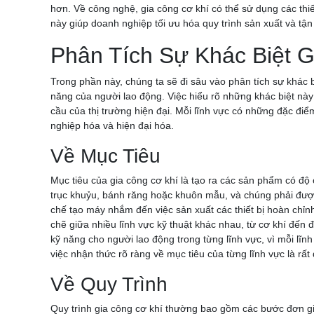
hơn. Về công nghệ, gia công cơ khí có thể sử dụng các thiế
này giúp doanh nghiệp tối ưu hóa quy trình sản xuất và tận 
Phân Tích Sự Khác Biệt 
Trong phần này, chúng ta sẽ đi sâu vào phân tích sự khác b
năng của người lao động. Việc hiểu rõ những khác biệt nà
cầu của thị trường hiện đại. Mỗi lĩnh vực có những đặc đi
nghiệp hóa và hiện đại hóa.
Về Mục Tiêu
Mục tiêu của gia công cơ khí là tạo ra các sản phẩm có độ
trục khuỷu, bánh răng hoặc khuôn mẫu, và chúng phải được
chế tạo máy nhắm đến việc sản xuất các thiết bị hoàn chỉ
chẽ giữa nhiều lĩnh vực kỹ thuật khác nhau, từ cơ khí đến 
kỹ năng cho người lao động trong từng lĩnh vực, vì mỗi lĩ
việc nhận thức rõ ràng về mục tiêu của từng lĩnh vực là rấ
Về Quy Trình
Quy trình gia công cơ khí thường bao gồm các bước đơn giả