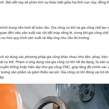
hỉnh. Bài viết này sẽ phân tích sự khác biệt giữa hai lĩnh vực này, đồng
mình trong nền kinh tế toàn cầu. Gia công cơ khí và gia công chế tạo 
n đến việc sản xuất các chi tiết máy riêng lẻ, trong khi gia công chế t
ối ưu hóa quy trình sản xuất và đáp ứng nhu cầu thị trường.
cách sử dụng các phương pháp gia công khác nhau như tiện, phay, bào v
 cụ thể. Phạm vi ứng dụng của gia công cơ khí rất đa dạng, từ sản xuất
ruyền thống hoặc hiện đại như gia công CNC, giúp tăng độ chính xác 
t lượng sản phẩm và giảm thiểu sai sót. Gia công cơ khí đóng vai trò k
ệp.