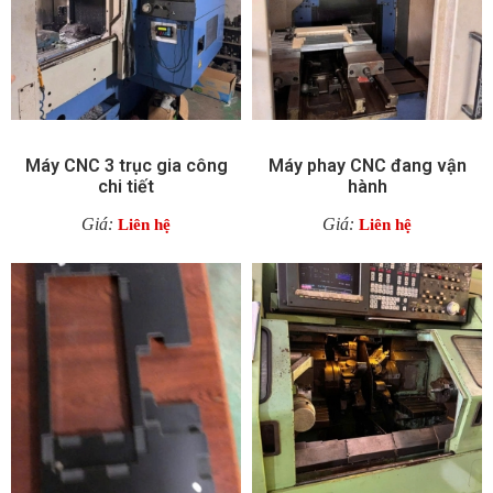
Máy CNC 3 trục gia công
Máy phay CNC đang vận
chi tiết
hành
Giá:
Giá:
Liên hệ
Liên hệ