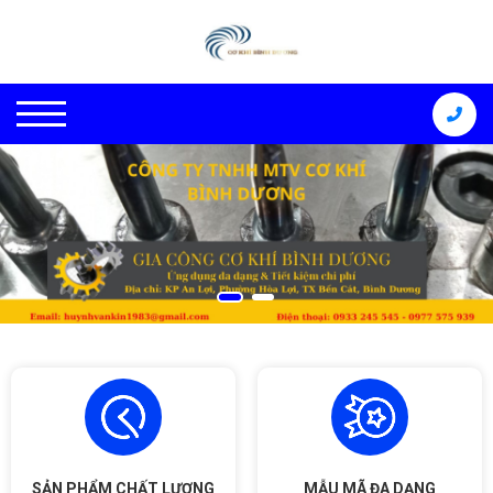
SẢN PHẨM CHẤT LƯỢNG
MẪU MÃ ĐA DẠNG