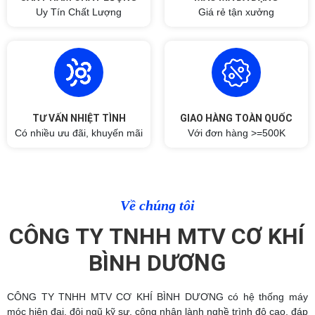
Uy Tín Chất Lượng
Giá rẻ tận xưởng
TƯ VẤN NHIỆT TÌNH
GIAO HÀNG TOÀN QUỐC
Có nhiều ưu đãi, khuyến mãi
Với đơn hàng >=500K
Về chúng tôi
C
Ô
CÔNG TY TNHH MTV CƠ KHÍ BÌNH DƯƠNG có hệ thống máy
móc hiện đại, đội ngũ kỹ sư, công nhân lành nghề trình độ cao, đáp