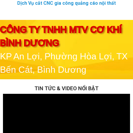
Dịch Vụ cắt CNC gia công quảng cáo nội thất
CÔNG TY TNHH MTV CƠ KHÍ
BÌNH DƯƠNG
KP An Lợi, Phường Hòa Lợi, TX
Bến Cát, Bình Dương
TIN TỨC & VIDEO NỔI BẬT