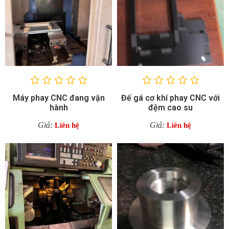
Máy phay CNC đang vận
Đế gá cơ khí phay CNC với
hành
đệm cao su
Giá:
Giá:
Liên hệ
Liên hệ