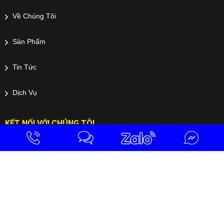
Về Chúng Tôi
Sản Phẩm
Tin Tức
Dịch Vụ
KẾT NỐI VỚI CHÚNG TÔI
Bản quyền © CÔNG TY TNHH MTV CƠ KHÍ BÌNH DƯƠNG - 2024. All
rights reserved. Design by
khanggiatech.vn