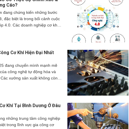
 sẽ phân tích chi tiết về sự chuyển
ảng Cáo?
ng cơ khí trong thời đại công
am đang chứng kiến những bước
ng thực tế, lợi ích cũng như
 đặc biệt là trong bối cảnh cuộc
phải đối mặt.
p 4.0. Các doanh nghiệp cơ khí
đến việc ứng dụng công nghệ
cal Control) vào quy trình sản
iên, liệu gia công cơ khí CNC có
tiết kiệm như những lời quảng
Công Cơ Khí Hiện Đại Nhất
đi sâu vào phân tích các xu hướng
khí, đặc biệt là vai trò của công
025 đang chuyển mình mạnh mẽ
đánh giá khách quan về những
n của công nghệ tự động hóa và
c mà nó mang lại.
o. Các xưởng sản xuất không còn
móc cơ bản mà đang đầu tư vào
ông hiện đại như máy CNC 5 trục,
c độ cao, robot hàn tự động và hệ
chất lượng. Việc cập nhật
Cơ Khí Tại Bình Dương Ở Đâu
máy tiên tiến không chỉ giúp
giảm chi phí vận hành mà còn
ong những trung tâm công nghiệp
ản phẩm đạt chuẩn quốc tế.
biệt trong lĩnh vực gia công cơ
ng tôi sẽ giới thiệu top các loại