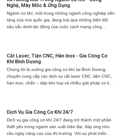
gia công cơ khí để tạo ra giá trị lớn hơn cho nền kinh tế
Nghệ, Máy Móc & Ứng Dụng
và xã hội.
Ngành cơ khí, một trong những ngành công nghiệp nền
tảng của mọi quốc gia, đang trải qua những biến đổi
sâu sắc dưới tác động của cuộc cách mạng công
nghiệp 4.0. Sự phát triển vượt bậc của công nghệ, vật
liệu mới và quy trình sản xuất tiên tiến đã mở ra những
cơ hội chưa từng có, đồng thời đặt ra những thách thức
không nhỏ cho các doanh nghiệp trong ngành. Bài viết
Cắt Laser, Tiện CNC, Hàn Inox - Gia Công Cơ
này sẽ đi sâu vào phân tích các xu hướng mới nhất
Khí Bình Dương
trong ngành cơ khí, từ công nghệ CNC và tự động hóa
Chúng tôi là xưởng gia công cơ khí tại Bình Dương,
đến ứng dụng in 3D và vật liệu thông minh, đồng thời
chuyên cung cấp các dịch vụ cắt laser CNC, tiện CNC,
đánh giá tác động của chúng đến năng lực cạnh tranh
hàn inox, chấn – dập kim loại và nhiều giải pháp cơ khí
và sự phát triển bền vững của ngành cơ khí Việt Nam.
chính xác khác. Với đội ngũ kỹ thuật tay nghề cao, hệ
thống máy móc hiện đại và quy trình làm việc chuyên
nghiệp, chúng tôi cam kết mang đến sản phẩm đạt
chuẩn kỹ thuật, đúng tiến độ, giá cả hợp lý. Xưởng
Dịch Vụ Gia Công Cơ Khí 24/7
nhận gia công theo yêu cầu số lượng lớn – nhỏ, phục
Dịch vụ gia công cơ khí 24/7 đang trở thành một phần
vụ khách hàng cá nhân, doanh nghiệp trong và ngoài
thiết yếu trong ngành sản xuất hiện đại, đáp ứng nhu
khu công nghiệp tại Bình Dương và các tỉnh lân cận.
cầu ngày càng cao của thị trường. Với sự phát triển
Liên hệ ngay để được báo giá nhanh, tư vấn giải pháp