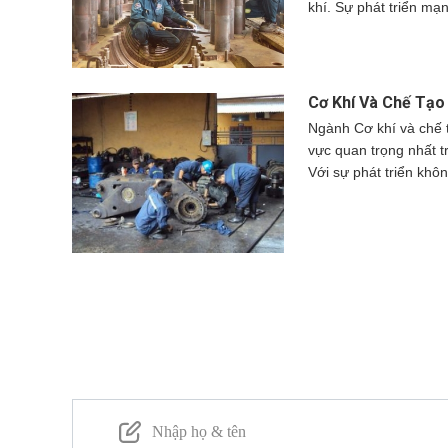
khí. Sự phát triển mạ
máy gia công cơ khí h
Dương đã thu hút nhiề
các xưởng cơ khí đan
lớn đến các cơ sở nhỏ
triển bền vững.
tranh sôi động. Trong 
hiểu về các công ty gi
Cơ Khí Và Chế Tạo
ích của việc lựa chọn 
Ngành Cơ khí và chế 
cần xem xét khi chọn 
vực quan trọng nhất t
Với sự phát triển kh
này đã có những bước 
cứu và phát triển các
nhiều lĩnh vực khác nh
nhìn sâu sắc về các 
và chế tạo máy, bao 
chế tạo, vai trò của k
trọng của ngành.