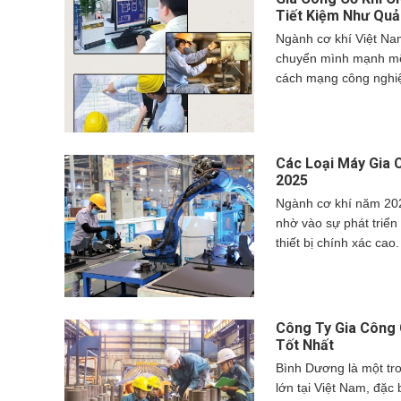
phí sản xuất. Bài viết
Tiết Kiệm Như Qu
mình của ngành gia cô
Ngành cơ khí Việt N
nghệ AI, những ứng dụ
chuyển mình mạnh mẽ,
thách thức mà ngành 
cách mạng công nghiệ
ngày càng chú trọng 
CNC (Computer Numeri
xuất, gia công. Tuy nh
thực sự chính xác và 
Các Loại Máy Gia 
cáo? Bài viết này sẽ 
2025
hiện tại của ngành cơ 
Ngành cơ khí năm 2
nghệ CNC, đồng thời 
nhờ vào sự phát triể
ưu điểm và thách thứ
thiết bị chính xác ca
chỉ sử dụng các máy 
những loại máy gia c
máy cắt laser fiber tố
thống đo lường 3D kiểm soát 
Công Ty Gia Công 
và ứng dụng các dòng 
Tốt Nhất
nâng cao năng suất, 
Bình Dương là một tr
đảm bảo chất lượng s
lớn tại Việt Nam, đặc 
Trong bài viết này, chú