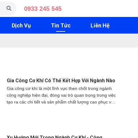
0933 245 545
Dịch Vụ
Tin Tức
Liên Hệ
Gia Công Cơ Khí Có Thể Kết Hợp Với Ngành Nào
Gia công cơ khí là một lĩnh vực then chốt trong ngành
công nghiệp hiện đại, đóng vai trò quan trọng trong việc
tạo ra các chi tiết và sản phẩm chất lượng cao phục vụ
nhiều ngành nghề khác nhau. Việc kết hợp giữa gia
công cơ khí và các ngành công nghiệp khác không chỉ
giúp nâng cao hiệu quả sản xuất mà còn thúc đẩy đổi
mới công nghệ và phát triển bền vững. Bài viết này sẽ
phân tích những ngành nào có thể kết hợp hiệu quả với
Xu Hướng Mới Trong Ngành Cơ Khí - Công