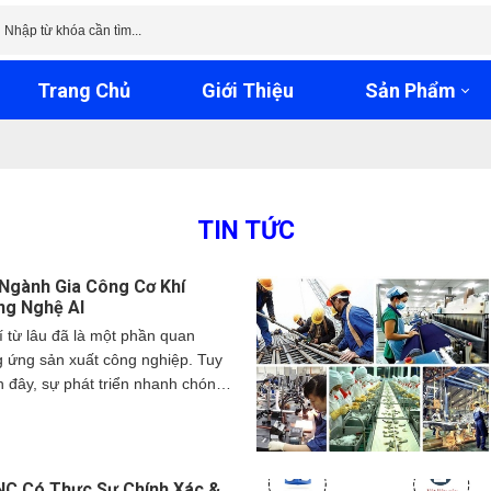
Trang Chủ
Giới Thiệu
Sản Phẩm
TIN TỨC
Ngành Gia Công Cơ Khí
ng Nghệ AI
 từ lâu đã là một phần quan
g ứng sản xuất công nghiệp. Tuy
 đây, sự phát triển nhanh chóng
 nhân tạo (AI) đã và đang tạo ra
àn mới cho ngành này. AI không
các quy trình phức tạp mà còn
 giảm thiểu lỗi và tối ưu hóa chi
NC Có Thực Sự Chính Xác &