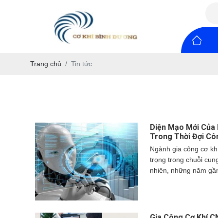
Trang chủ
Tin tức
Diện Mạo Mới Của 
Trong Thời Đợi Cô
Ngành gia công cơ khí
trọng trong chuỗi cun
nhiên, những năm gần
của công nghệ trí tuệ
một diện mạo hoàn to
chỉ giúp tự động hóa 
nâng cao độ chính xác,
Gia Công Cơ Khí C