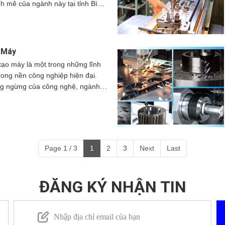
nh mẽ của ngành này tại tỉnh Bình
iện đại nhất 2025, phù hợp cho
u công ty, từ các doanh nghiệp
g hướng tới tự động hóa và phát
, tạo ra một môi trường cạnh
bài viết này, chúng ta sẽ cùng tìm
a công cơ khí tại Bình Dương, lợi
 Máy
dịch vụ tại đây và những yếu tố
tạo máy là một trong những lĩnh
đơn vị gia công.
rong nền công nghiệp hiện đại.
ông ngừng của công nghệ, ngành
tiến vượt bậc trong việc nghiên
 máy móc và thiết bị phục vụ cho
au. Bài viết này sẽ cung cấp cái
khía cạnh chính của ngành Cơ khí
gồm phạm vi hoạt động, quá trình
Page 1 / 3
1
2
3
Next
Last
ỹ sư, cơ hội việc làm và tầm quan
ĐĂNG KÝ NHẬN TIN