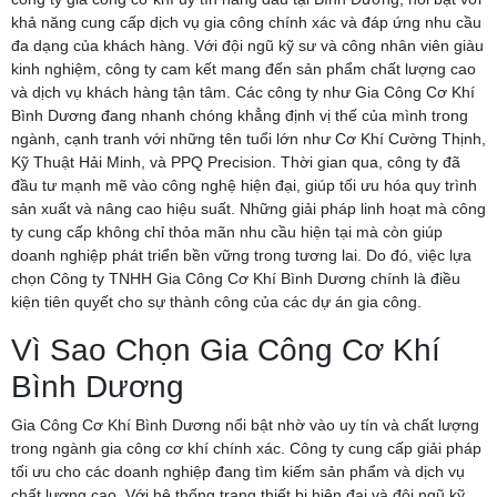
khả năng cung cấp dịch vụ gia công chính xác và đáp ứng nhu cầu
đa dạng của khách hàng. Với đội ngũ kỹ sư và công nhân viên giàu
kinh nghiệm, công ty cam kết mang đến sản phẩm chất lượng cao
và dịch vụ khách hàng tận tâm. Các công ty như Gia Công Cơ Khí
Bình Dương đang nhanh chóng khẳng định vị thế của mình trong
ngành, cạnh tranh với những tên tuổi lớn như Cơ Khí Cường Thịnh,
Kỹ Thuật Hải Minh, và PPQ Precision. Thời gian qua, công ty đã
đầu tư mạnh mẽ vào công nghệ hiện đại, giúp tối ưu hóa quy trình
sản xuất và nâng cao hiệu suất. Những giải pháp linh hoạt mà công
ty cung cấp không chỉ thỏa mãn nhu cầu hiện tại mà còn giúp
doanh nghiệp phát triển bền vững trong tương lai. Do đó, việc lựa
chọn Công ty TNHH Gia Công Cơ Khí Bình Dương chính là điều
kiện tiên quyết cho sự thành công của các dự án gia công.
Vì Sao Chọn Gia Công Cơ Khí
Bình Dương
Gia Công Cơ Khí Bình Dương nổi bật nhờ vào uy tín và chất lượng
trong ngành gia công cơ khí chính xác. Công ty cung cấp giải pháp
tối ưu cho các doanh nghiệp đang tìm kiếm sản phẩm và dịch vụ
chất lượng cao. Với hệ thống trang thiết bị hiện đại và đội ngũ kỹ