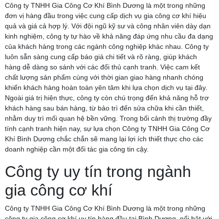
Công ty TNHH Gia Công Cơ Khí Bình Dương là một trong những
đơn vị hàng đầu trong việc cung cấp dịch vụ gia công cơ khí hiệu
quả và giá cả hợp lý. Với đội ngũ kỹ sư và công nhân viên dày dạn
kinh nghiệm, công ty tự hào về khả năng đáp ứng nhu cầu đa dạng
của khách hàng trong các ngành công nghiệp khác nhau. Công ty
luôn sẵn sàng cung cấp báo giá chi tiết và rõ ràng, giúp khách
hàng dễ dàng so sánh với các đối thủ cạnh tranh. Việc cam kết
chất lượng sản phẩm cùng với thời gian giao hàng nhanh chóng
khiến khách hàng hoàn toàn yên tâm khi lựa chọn dịch vụ tại đây.
Ngoài giá trị hiện thực, công ty còn chú trọng đến khả năng hỗ trợ
khách hàng sau bán hàng, từ bảo trì đến sửa chữa khi cần thiết,
nhằm duy trì mối quan hệ bền vững. Trong bối cảnh thị trường đầy
tính cạnh tranh hiện nay, sự lựa chọn Công ty TNHH Gia Công Cơ
Khí Bình Dương chắc chắn sẽ mang lại lợi ích thiết thực cho các
doanh nghiệp cần một đối tác gia công tin cậy.
Công ty uy tín trong ngành
gia công cơ khí
Công ty TNHH Gia Công Cơ Khí Bình Dương là một trong những
công ty gia công cơ khí uy tín hàng đầu tại Bình Dương, nổi bật với