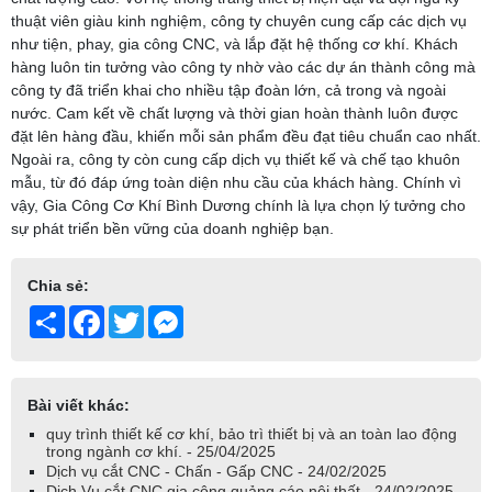
thuật viên giàu kinh nghiệm, công ty chuyên cung cấp các dịch vụ
như tiện, phay, gia công CNC, và lắp đặt hệ thống cơ khí. Khách
hàng luôn tin tưởng vào công ty nhờ vào các dự án thành công mà
công ty đã triển khai cho nhiều tập đoàn lớn, cả trong và ngoài
nước. Cam kết về chất lượng và thời gian hoàn thành luôn được
đặt lên hàng đầu, khiến mỗi sản phẩm đều đạt tiêu chuẩn cao nhất.
Ngoài ra, công ty còn cung cấp dịch vụ thiết kế và chế tạo khuôn
mẫu, từ đó đáp ứng toàn diện nhu cầu của khách hàng. Chính vì
vậy, Gia Công Cơ Khí Bình Dương chính là lựa chọn lý tưởng cho
sự phát triển bền vững của doanh nghiệp bạn.
Chia sẻ:
Share
Facebook
Twitter
Messenger
Bài viết khác:
quy trình thiết kế cơ khí, bảo trì thiết bị và an toàn lao động
trong ngành cơ khí. - 25/04/2025
Dịch vụ cắt CNC - Chấn - Gấp CNC - 24/02/2025
Dịch Vụ cắt CNC gia công quảng cáo nội thất - 24/02/2025